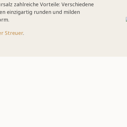
salz zahlreiche Vorteile: Verschiedene
nen einzigartig runden und milden
orm.
er Streuer
.