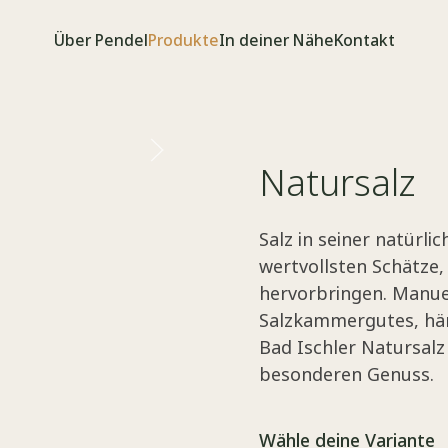
Über Pendel
Produkte
In deiner Nähe
Kontakt
Natursalz
Salz in seiner natürli
wertvollsten Schätze,
hervorbringen. Manue
Salzkammergutes, hän
Bad Ischler Natursal
besonderen Genuss.
Wähle deine Variante