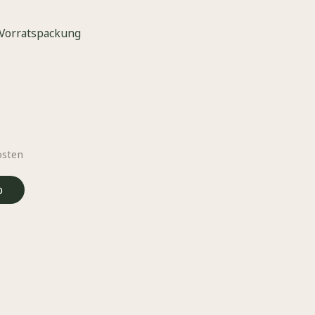
Vorratspackung
osten
b